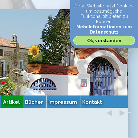
Diese Website nutzt Cookies,
um bestmögliche
Funktionalität bieten zu
können.
Mehr Informationen zum
Datenschutz
Ok, verstanden
Artikel
Bücher
Impressum
Kontakt