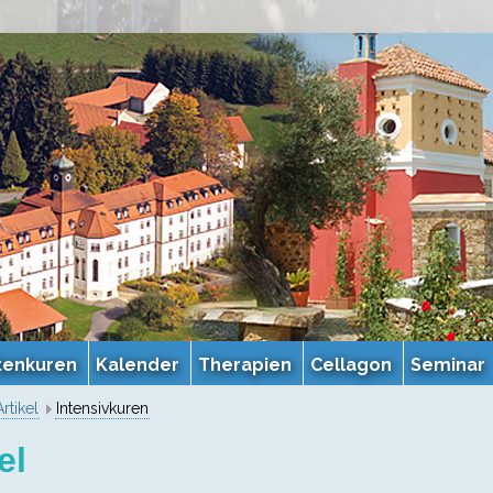
tenkuren
Kalender
Therapien
Cellagon
Seminar
Artikel
Intensivkuren
el